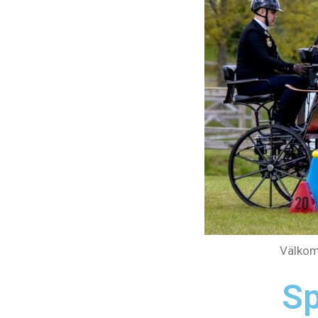
Välkomm
Sp