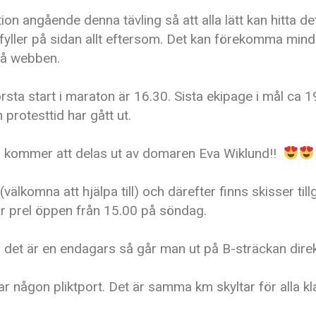
on angående denna tävling så att alla lätt kan hitta 
 Vi fyller på sidan allt eftersom. Det kan förekomma mi
på webben.
sta start i maraton är 16.30. Sista ekipage i mål ca 19
 protesttid har gått ut.
 kommer att delas ut av domaren Eva Wiklund!!
komna att hjälpa till) och därefter finns skisser till
 prel öppen från 15.00 på söndag.
Då det är en endagars så går man ut på B-sträckan dire
r någon pliktport. Det är samma km skyltar för alla kl