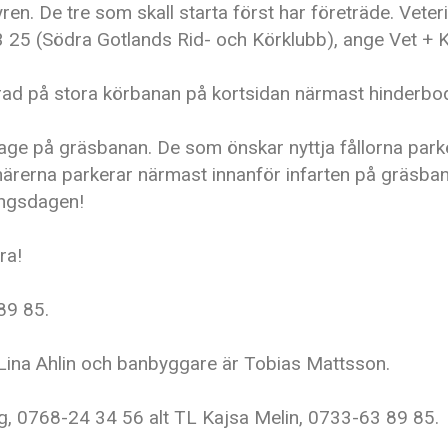
ren. De tre som skall starta först har företräde. Veteri
93 25 (Södra Gotlands Rid- och Körklubb), ange Vet + 
cerad på stora körbanan på kortsidan närmast hinderbo
age på gräsbanan. De som önskar nyttja fållorna park
närerna parkerar närmast innanför infarten på gräsba
ingsdagen!
ra!
89 85.
Lina Ahlin och banbyggare är Tobias Mattsson.
g, 0768-24 34 56 alt TL Kajsa Melin, 0733-63 89 85.