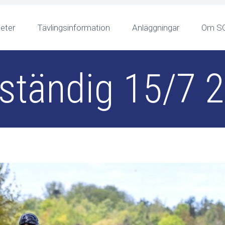
teter
Tävlingsinformation
Anläggningar
Om S
lständig 15/7 