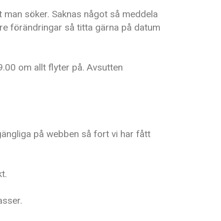
det man söker. Saknas något så meddela
ndre förändringar så titta gärna på datum
.00 om allt flyter på. Avsutten
gängliga på webben så fort vi har fått
kt.
asser.