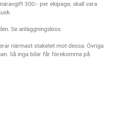
näravgift 300:- per ekipage, skall vara
Kusk.
den. Se anläggningskiss.
erar närmast staketet mot dessa. Övriga
nan. Så inga bilar får förekomma på