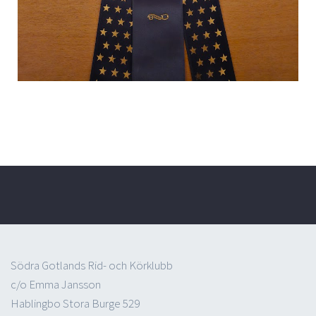
Södra Gotlands Rid- och Körklubb
c/o Emma Jansson
Hablingbo Stora Burge 529